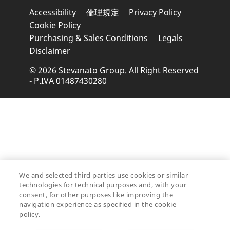
Accessibility
倫理規定
Privacy Policy
Cookie Policy
Purchasing & Sales Conditions
Legals
Disclaimer
© 2026 Stevanato Group. All Right Reserved
- P.IVA 01487430280
We and selected third parties use cookies or similar
technologies for technical purposes and, with your
consent, for other purposes like improving the
navigation experience as specified in the cookie
policy.