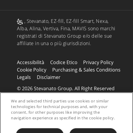
, Stevanato, EZ-fill, EZ-fill Smart, Nexa,
Alba, Alina, Vertiva, Fina, MAVIS sono marchi
registrati di Stevanato Group e/o delle sue
affiliate in una o più giurisdizioni.
Accessibilità
Codice Etico
Privacy Policy
Cookie Policy
Purchasing & Sales Conditions
Legals
Disclaimer
© 2026 Stevanato Group. All Right Reserved
- P.IVA 01487430280
We and selected third parties use cookies or similar
technologies for technical purposes and, with your
consent, for other purposes like improving the
navigation experience as specified in the cookie policy.