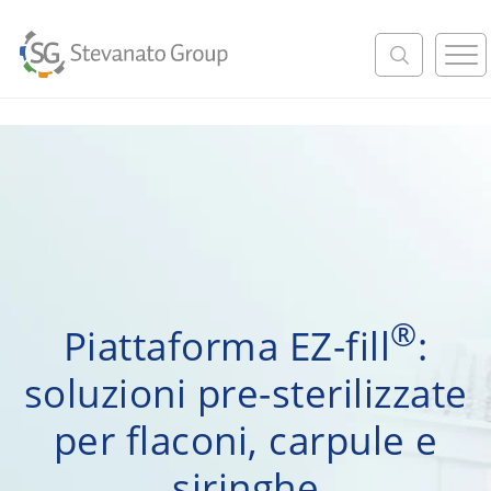
M
e
n
u
®
Piattaforma EZ-fill
:
soluzioni pre-sterilizzate
per flaconi, carpule e
siringhe