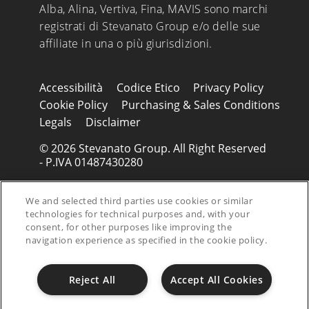
Alba, Alina, Vertiva, Fina, MAVIS sono marchi
registrati di Stevanato Group e/o delle sue
affiliate in una o più giurisdizioni.
Accessibilità
Codice Etico
Privacy Policy
Cookie Policy
Purchasing & Sales Conditions
Legals
Disclaimer
© 2026 Stevanato Group. All Right Reserved
- P.IVA 01487430280
We and selected third parties use cookies or similar
technologies for technical purposes and, with your
consent, for other purposes like improving the
navigation experience as specified in the cookie policy.
Reject All
Accept All Cookies