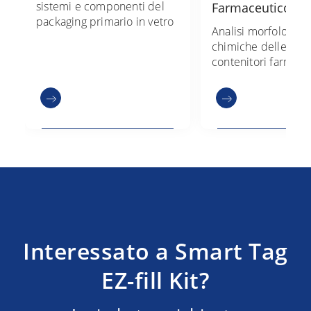
sistemi e componenti del
Farmaceutico
packaging primario in vetro
Analisi morfologich
chimiche delle supe
contenitori farmace
tecniche SEM-EDX, 
valutazione dello st
silicone. Scopri di p
Interessato a Smart Tag
EZ-fill Kit?