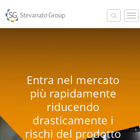
M
e
n
u
Entra nel mercato
più rapidamente
riducendo
drasticamente i
rischi del prodotto