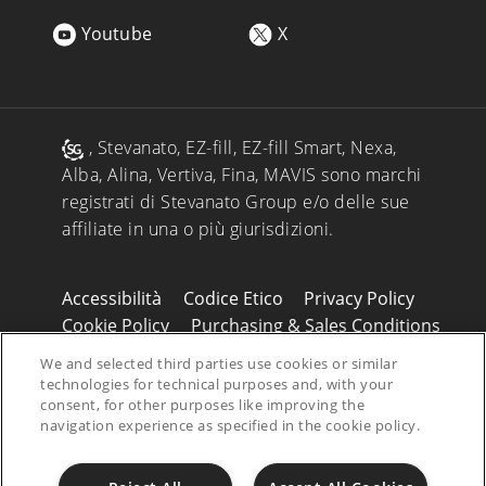
Youtube
X
, Stevanato, EZ-fill, EZ-fill Smart, Nexa,
Alba, Alina, Vertiva, Fina, MAVIS sono marchi
registrati di Stevanato Group e/o delle sue
affiliate in una o più giurisdizioni.
Accessibilità
Codice Etico
Privacy Policy
Cookie Policy
Purchasing & Sales Conditions
Legals
Disclaimer
We and selected third parties use cookies or similar
technologies for technical purposes and, with your
© 2026 Stevanato Group. All Right Reserved
consent, for other purposes like improving the
- P.IVA 01487430280
navigation experience as specified in the cookie policy.