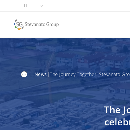
IT
...
News
The Journey Together: Stevanato Grou
The J
celeb