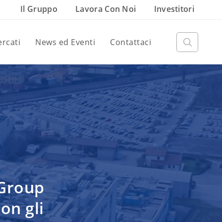
Il Gruppo
Lavora Con Noi
Investitori
rcati
News ed Eventi
Contattaci
 Group
on gli