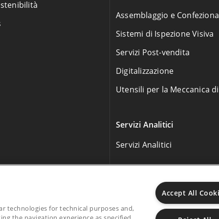
stenibilità
Assemblaggio e Confezion
s
Sistemi di Ispezione Visiva
Servizi Post-vendita
Digitalizzazione
Utensili per la Meccanica d
Servizi Analitici
Servizi Analitici
Accept All Cook
lar technologies for technical purposes and,
ing the navigation experience as specified