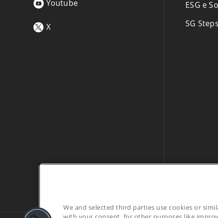
Youtube
ESG e So
SG Step
X
We and selected third parties use cookies or simi
with your consent, for other purposes like improv