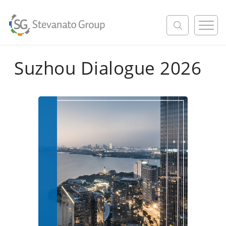
M
e
n
u
Suzhou Dialogue 2026