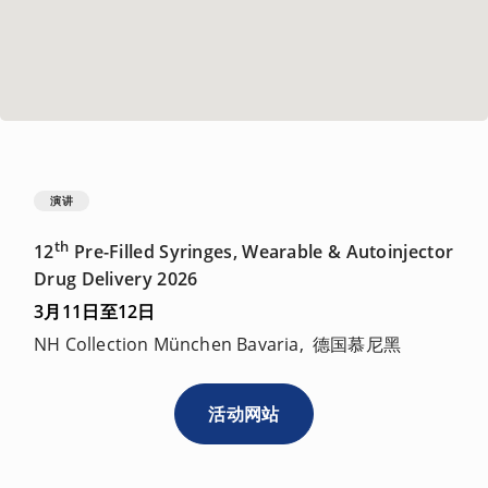
演讲
th
12
Pre-Filled Syringes, Wearable & Autoinjector
Drug Delivery 2026
3月11日至12日
NH Collection München Bavaria, 德国慕尼黑
活动网站