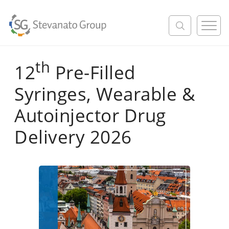
M
e
n
u
th
12
Pre-Filled
Syringes, Wearable &
Autoinjector Drug
Delivery 2026