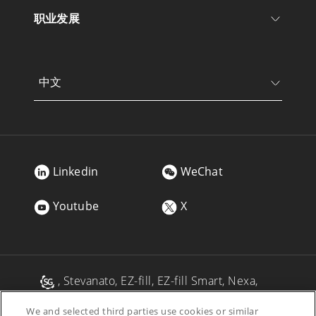
职业发展
中文
Linkedin
WeChat
Youtube
X
, Stevanato, EZ-fill, EZ-fill Smart, Nexa,
Alba, Alina, Vertiva, Fina, MAVIS 是Stevanato
We and selected third parties use cookies or similar
Group及/或其附属公司在一个或多个司法管