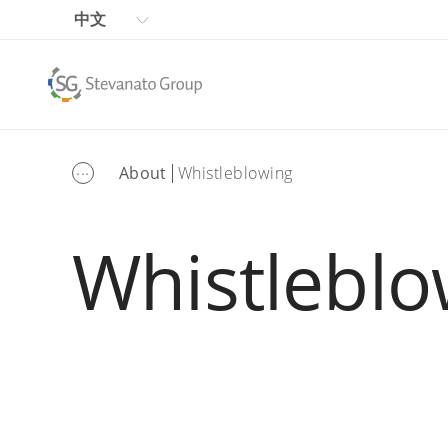
中文
...
About
Whistleblowing
Whistleblo