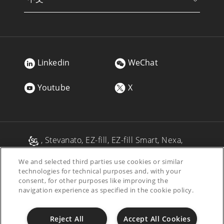
Linkedin
WeChat
Youtube
X
, Stevanato, EZ-fill, EZ-fill Smart, Nexa,
Alba, Alina, Vertiva, Fina, MAVIS 是Stevanato
We and selected third parties use cookies or similar
Group及/或其附属公司在一个或多个司法管
technologies for technical purposes and, with your
辖区内的注册商标。
consent, for other purposes like improving the
navigation experience as specified in the cookie policy.
Accessibility
道德准则
Privacy Policy
Reject All
Accept All Cookies
Cookie Policy
Purchasing & Sales Conditions