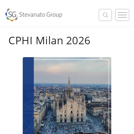
M
e
n
u
CPHI Milan 2026