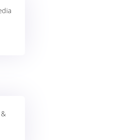
edia
 &