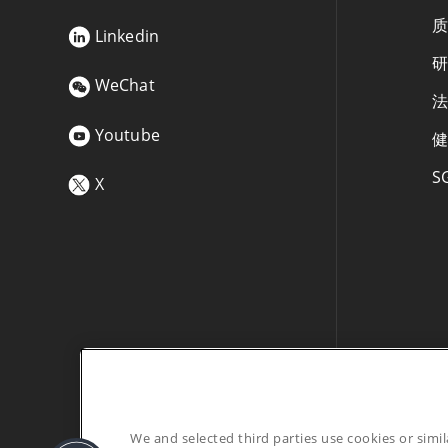
质
Linkedin
研
WeChat
法
Youtube
健
S
X
We and selected third parties use cookies or simi