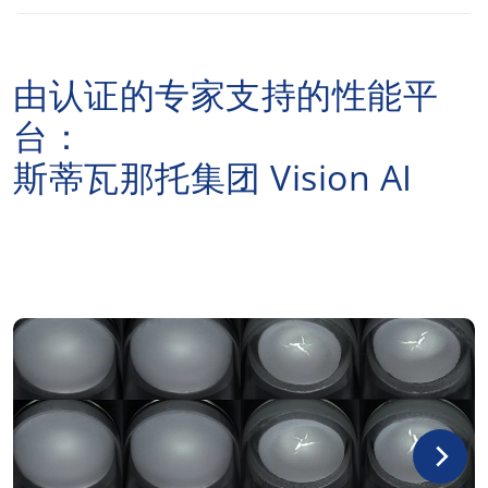
由认证的专家支持的性能平
台：
斯蒂瓦那托集团 Vision AI