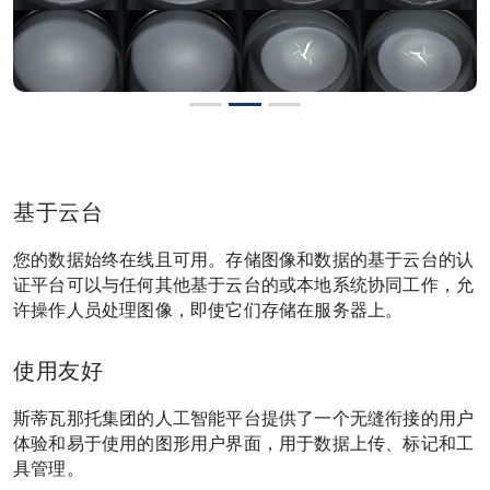
基于云台
您的数据始终在线且可用。存储图像和数据的基于云台的认
证平台可以与任何其他基于云台的或本地系统协同工作，允
许操作人员处理图像，即使它们存储在服务器上。
使用友好
斯蒂瓦那托集团的人工智能平台提供了一个无缝衔接的用户
体验和易于使用的图形用户界面，用于数据上传、标记和工
具管理。