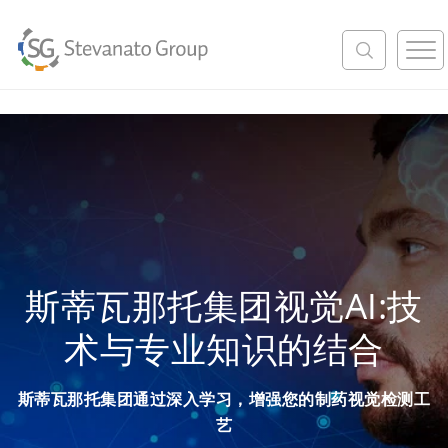
M
e
n
u
斯蒂瓦那托集团视觉AI:技
术与专业知识的结合
斯蒂瓦那托集团通过深入学习，增强您的制药视觉检测工
艺