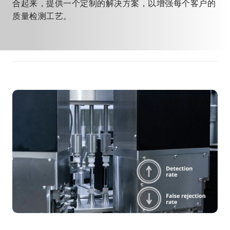
合起来，提供一个定制的解决方案，以增强每个客户的
质量检测工艺。