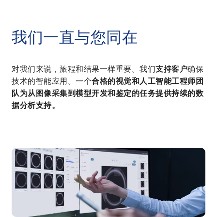
我们一直与您同在
对我们来说，旅程和结果一样重要。我们
支持客户
确保
技术的智能应用。一个
合格的视觉和人工智能工程师团
队为从图像采集到模型开发和鉴定的任务提供持续的数
据分析支持。