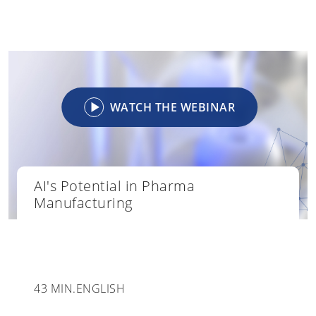
▶
WATCH THE WEBINAR
AI's Potential in Pharma
Manufacturing
43 MIN.
ENGLISH