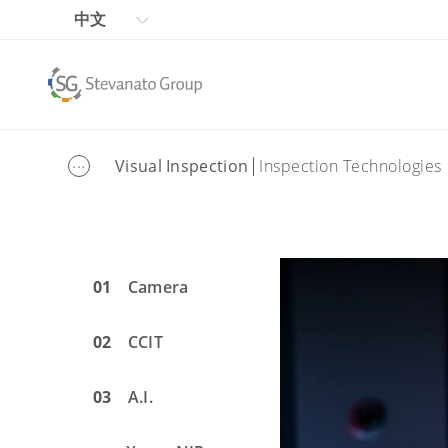
中文
...
Visual Inspection
Inspection Technologies
01
Camera
02
CCIT
03
A.I.