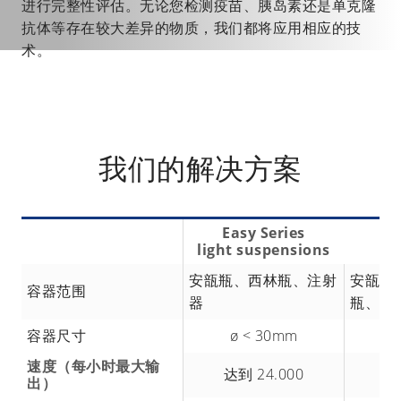
进行完整性评估。无论您检测疫苗、胰岛素还是单克隆
抗体等存在较大差异的物质，我们都将应用相应的技
术。
我们的解决方案
Easy Series
Pl
light suspensions
安瓿瓶、西林瓶、注射
安瓿瓶
容器范围
器
瓶、注
容器尺寸
ø < 30mm
ø
速度（每小时最大输
达到 24.000
达
出）