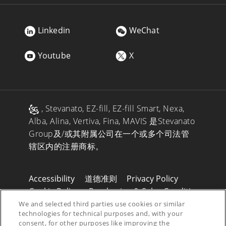
Linkedin
WeChat
Youtube
X
, Stevanato, EZ-fill, EZ-fill Smart, Nexa,
Alba, Alina, Vertiva, Fina, MAVIS 是Stevanato
Group及/或其附属公司在一个或多个司法管
辖区内的注册商标。
Accessibility
道德准则
Privacy Policy
Cookie Policy
Purchasing & Sales Conditions
Legals
Disclaimer
We and selected third parties use cookies or similar
technologies for technical purposes and, with your
© 2026 Stevanato Group. All Right Reserved
consent, for other purposes like improving the