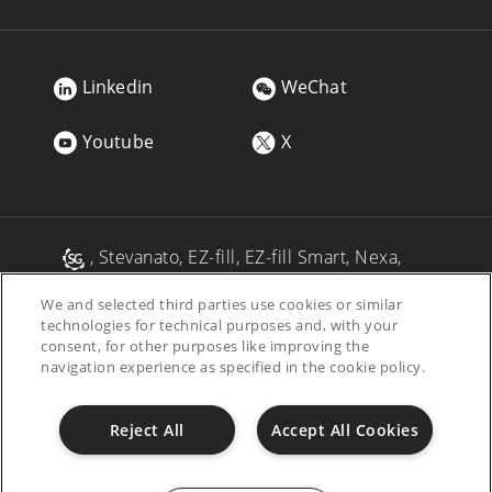
Linkedin
WeChat
Youtube
X
, Stevanato, EZ-fill, EZ-fill Smart, Nexa,
Alba, Alina, Vertiva, Fina, MAVIS 是Stevanato
We and selected third parties use cookies or similar
Group及/或其附属公司在一个或多个司法管
technologies for technical purposes and, with your
辖区内的注册商标。
consent, for other purposes like improving the
navigation experience as specified in the cookie policy.
Accessibility
道德准则
Privacy Policy
Reject All
Accept All Cookies
Cookie Policy
Purchasing & Sales Conditions
Legals
Disclaimer