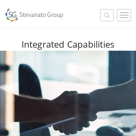
M
e
n
u
Integrated Capabilities