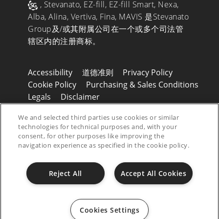
, Stevanato, EZ-fill, EZ-fill Smart, Nexa,
Alba, Alina, Vertiva, Fina, MAVIS 是Stevanato
Group及/或其附属公司在一个或多个司法管
辖区内的注册商标。
Accessibility
道德准则
Privacy Policy
Cookie Policy
Purchasing & Sales Conditions
Legals
Disclaimer
© 2026 Stevanato Group. All Right Reserved
We and selected third parties use cookies or similar
- P.IVA 01487430280
technologies for technical purposes and, with your
consent, for other purposes like improving the
navigation experience as specified in the cookie policy.
Reject All
Accept All Cookies
Cookies Settings