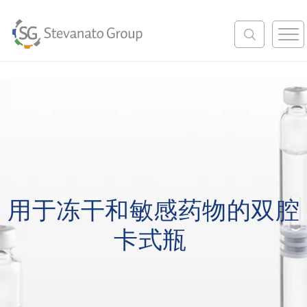
M
e
n
u
用于冻干和敏感药物的双腔
卡式瓶