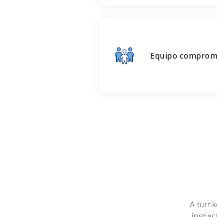
Equipo comprom
A turnk
inspec