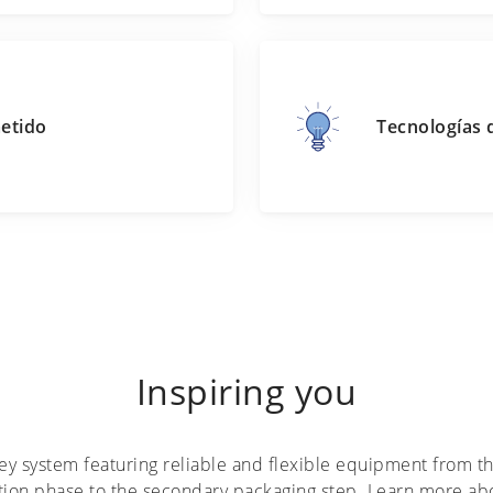
etido
Tecnologías 
Inspiring you
ey system featuring reliable and flexible equipment from th
tion phase to the secondary packaging step. Learn more abo