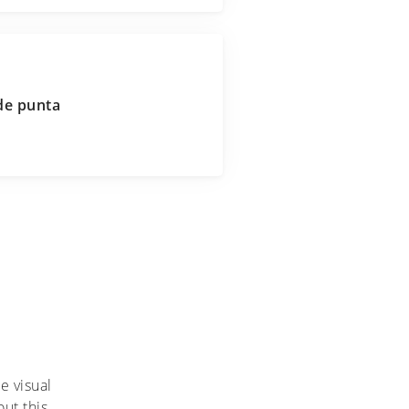
de punta
e visual
ut this