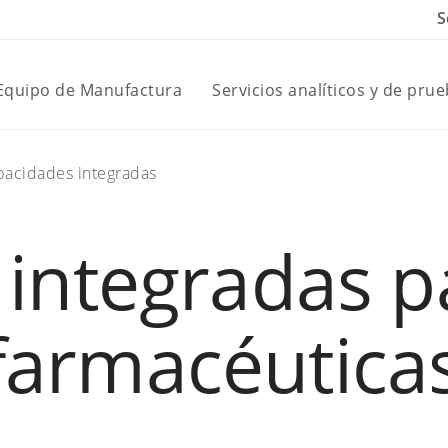
S
 Equipo de Manufactura
Servicios analíticos y de pru
pacidades integradas
 integradas p
armacéuticas 