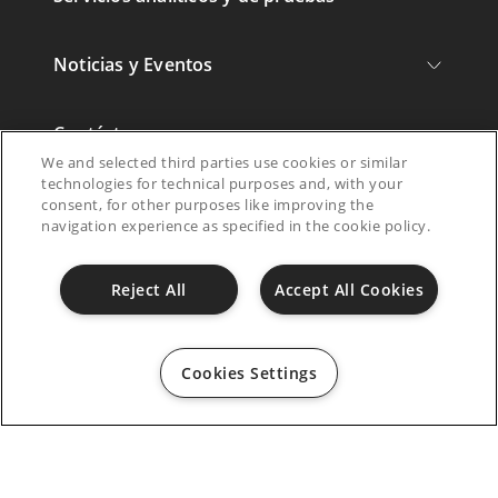
Noticias y Eventos
Contáctenos
We and selected third parties use cookies or similar
technologies for technical purposes and, with your
Carreras
consent, for other purposes like improving the
navigation experience as specified in the cookie policy.
Reject All
Accept All Cookies
Es
Cookies Settings
Linkedin
WeChat