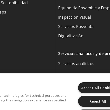
 Sostenibilidad
Equipo de Ensamble y Em
eps
Inspección Visual
Servicios Posventa
Digitalización
Servicios analíticos y de p
Servicios analíticos
Accept All Cook
lar technologies for technical purposes and,
ing the navigation experience as specified
Reject All
 Alba, Alina, Vertiva, Fina, MAVIS son marcas registradas de 