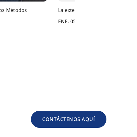
los Métodos
La externalización aumenta a me
ENE. 05 |
2022
CONTÁCTENOS AQUÍ