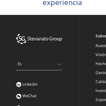
experiencia
Sobre
Nuest
Visió
Hecho
Es
Gesti
Calid
Linkedin
Inves
WeChat
Sopor