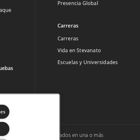
Presencia Global
paque
Carreras
Carreras
Vida en Stevanato
Escuelas y Universidades
ruebas
ies
Stevanato Group y/o sus afiliados en una o más