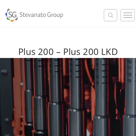
M
e
n
u
Plus 200 – Plus 200 LKD