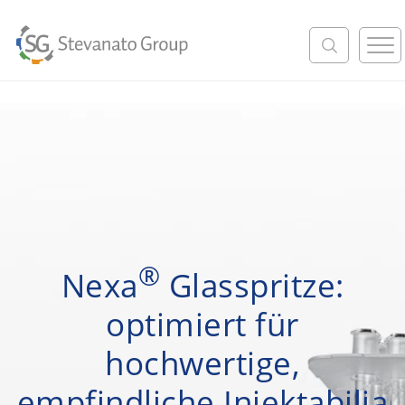
M
e
n
u
®
Nexa
Glasspritze:
optimiert für
hochwertige,
empfindliche Injektabilia