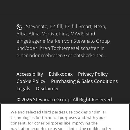
, Stevanato, EZ-fill, EZ-fill Smart, Nexa,
Alba, Alina, Vertiva, Fina, MAVIS sind
eingetragene Marken von Stevanato Group
und/oder ihren Tochtergesellschaften in
einer oder mehreren Gerichtsbarkeiten.
Accessibility
Ethikkodex
Privacy Policy
Cookie Policy
Purchasing & Sales Conditions
Legals
Disclaimer
© 2026 Stevanato Group. All Right Reserved
- P.IVA 01487430280
We and selected third parties use cookies or similar
technologies for technical purposes and, with your
consent, for other purposes like improving the
navigation experience as specified in the cookie policy.