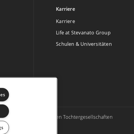
Karriere
Karriere
Life at Stevanato Group
Schulen & Universitäten
ies
tevanato Group und/oder ihren Tochtergesellschaften
gs