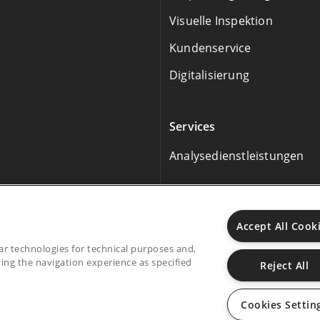
Visuelle Inspektion
Kundenservice
Digitalisierung
Services
Analysedienstleistungen
Accept All Cook
lar technologies for technical purposes and,
ing the navigation experience as specified
Reject All
, Alina, Vertiva, Fina, MAVIS sind eingetragene Marken von S
in einer oder mehreren Gerichtsbarkeiten.
Cookies Settin