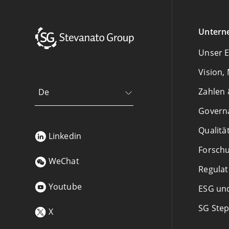
Untern
Unser 
Vision,
Zahlen 
De
Govern
Qualitä
Linkedin
Forschu
WeChat
Regulat
Youtube
ESG und
SG Ste
X