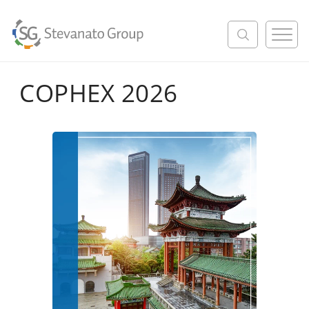
M
e
n
u
COPHEX 2026